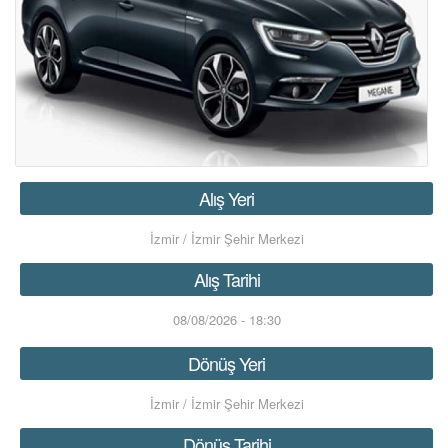
KIRALAMA KOŞULLARI
FILO KIRALAMA
S.S.S.
İLETİŞİM
Alış Yeri
ÜYE GİRİŞİ / KAYIT
İzmir / İzmir Şehir Merkezi
Alış Tarihi
08/08/2026 - 18:30
Dönüş Yeri
İzmir / İzmir Şehir Merkezi
Dönüş Tarihi