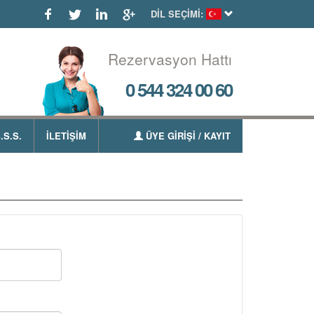
DİL SEÇİMİ:
Rezervasyon Hattı
0 544 324 00 60
.S.S.
İLETİŞİM
ÜYE GİRİŞİ / KAYIT