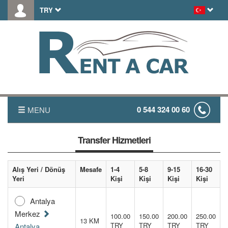
TRY
0 544 324 00 60
MENU
ANASAYFA
Transfer Hizmetleri
HAKKIMIZDA
Alış Yeri / Dönüş
Mesafe
1-4
5-8
9-15
16-30
Yeri
Kişi
Kişi
Kişi
Kişi
FİYAT LİSTESİ
Antalya
TRANSFER
Merkez
100.00
150.00
200.00
250.00
13 KM
TRY
TRY
TRY
TRY
Antalya