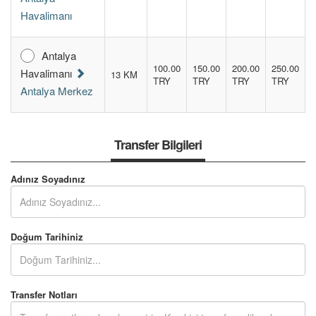
KIRALAMA KOŞULLARI
Havalimanı
FILO KIRALAMA
Antalya
100.00
150.00
200.00
250.00
Havalimanı
13 KM
S.S.S.
TRY
TRY
TRY
TRY
Antalya Merkez
İLETİŞİM
Transfer Bilgileri
ÜYE GİRİŞİ / KAYIT
Adınız Soyadınız
Doğum Tarihiniz
Transfer Notları