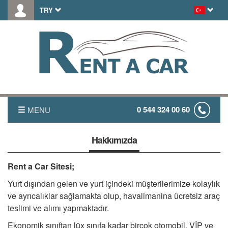
TRY
0 544 324 00 60
MENU
ANASAYFA
Hakkımızda
HAKKIMIZDA
Rent a Car Sitesi;
Yurt dışından gelen ve yurt içindeki müşterilerimize kolaylık
FİYAT LİSTESİ
ve ayrıcalıklar sağlamakta olup, havalimanina ücretsiz araç
teslimi ve alımı yapmaktadır.
TRANSFER
Ekonomik sınıftan lüx sınıfa kadar birçok otomobil, VİP ve