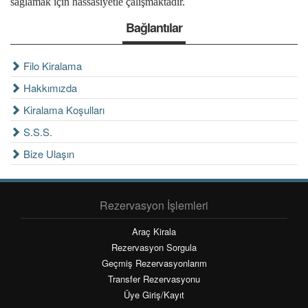
sağlamak için hassasiyetle çalışmaktadır.
Bağlantılar
Filo Kiralama
Hakkımızda
Kiralama Koşulları
S.S.S.
Bize Ulaşın
Rezervasyon İşlemleri
Araç Kirala
Rezervasyon Sorgula
Geçmiş Rezervasyonlarım
Transfer Rezervasyonu
Üye Giriş/Kayıt