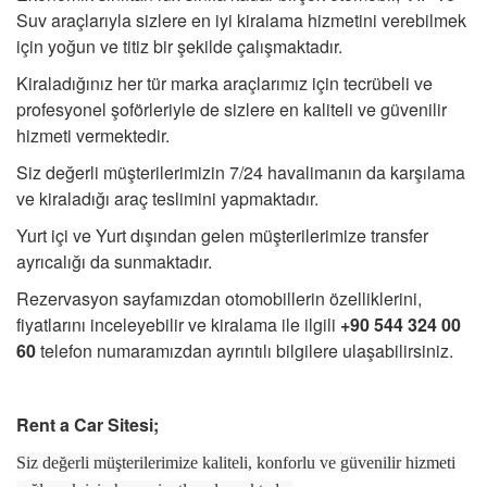
KIRALAMA KOŞULLARI
Suv araçlarıyla sizlere en iyi kiralama hizmetini verebilmek
için yoğun ve titiz bir şekilde çalışmaktadır.
FILO KIRALAMA
Kiraladığınız her tür marka araçlarımız için tecrübeli ve
profesyonel şoförleriyle de sizlere en kaliteli ve güvenilir
S.S.S.
hizmeti vermektedir.
Siz değerli müşterilerimizin 7/24 havalimanın da karşılama
İLETİŞİM
ve kiraladığı araç teslimini yapmaktadır.
ÜYE GİRİŞİ / KAYIT
Yurt içi ve Yurt dışından gelen müşterilerimize transfer
ayrıcalığı da sunmaktadır.
Rezervasyon sayfamızdan otomobillerin özelliklerini,
fiyatlarını inceleyebilir ve kiralama ile ilgili
+90 544 324 00
60
telefon numaramızdan ayrıntılı bilgilere ulaşabilirsiniz.
Rent a Car Sitesi
;
Siz değerli müşterilerimize kaliteli, konforlu ve güvenilir hizmeti