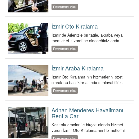
şehir i&ccedi...
Devamını oku
İzmir Oto Kiralama
İzmir de Ailenizle bir tatile, akraba veya
memleket ziyaretine gideceğiniz anda
günübirlik dahi olsa güv...
Devamını oku
İzmir Araba Kiralama
İzmir Oto Kiralama nın hizmetlerini özet
olarak şu başlıklar altında sıralayabiliriz.
İzmir de Ailenizle bir ...
Devamını oku
Adnan Menderes Havalimanı
Rent a Car
Kaskolu araçlar ile birçok alanda hizmet
veren İzmir Oto Kiralama nın hizmetlerini
özet ol...
Devamını oku