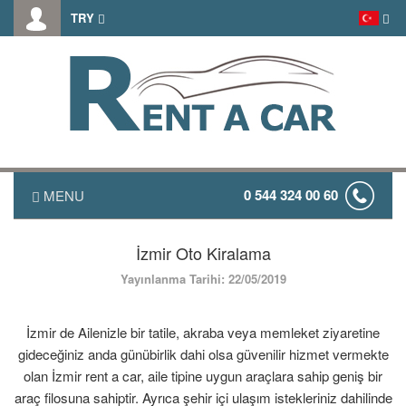
TRY
0 544 324 00 60
MENU
ANASAYFA
İzmir Oto Kiralama
Yayınlanma Tarihi: 22/05/2019
HAKKIMIZDA
FİYAT LİSTESİ
İzmir de Ailenizle bir tatile, akraba veya memleket ziyaretine
gideceğiniz anda günübirlik dahi olsa güvenilir hizmet vermekte
TRANSFER
olan İzmir rent a car, aile tipine uygun araçlara sahip geniş bir
araç filosuna sahiptir. Ayrıca şehir içi ulaşım istekleriniz dahilinde