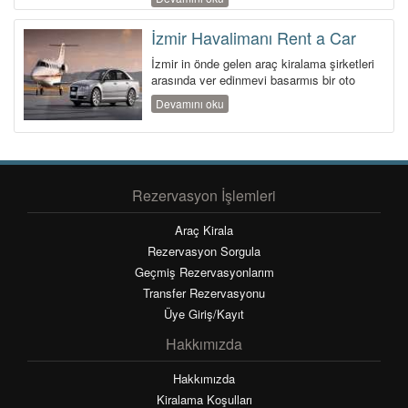
İzmir Havalimanı Rent a Car
İzmir in önde gelen araç kiralama şirketleri
arasında yer edinmeyi başarmış bir oto
kiralama firmasıdır. Ka...
Devamını oku
Rezervasyon İşlemleri
Araç Kirala
Rezervasyon Sorgula
Geçmiş Rezervasyonlarım
Transfer Rezervasyonu
Üye Giriş/Kayıt
Hakkımızda
Hakkımızda
Kiralama Koşulları