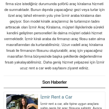
firma size istediğiniz durumunda şoförlü araç kiralama hizmeti
KIRALAMA KOŞULLARI
de sunmaktadır. Bunun dışında yapacağınız gezi veya turlar için
özel araç tahsil etmenin yolu yine İzmir araba kiralama dan
FILO KIRALAMA
geçiyor. Son model kiralık araçlarımız ile turlarınızın tadını
arttıracak olan İzmir Araç Kiralama, müşteri ilişkilerinde sürekli
S.S.S.
kendini geliştiren personelleri ile daima müşteri odaklı hizmet
vermektedir. İzmir kiralı araba da firmanızı araç filosu satın alma
İLETİŞİM
masraflarından da kurtarabilirsiniz. Uzun vadeli araç kiralama
fırsatı ile firmanızın filosunu oluşturabilir, araç için yapacağınız
ÜYE GİRİŞİ / KAYIT
masrafları firma bünyesinde başka şekillerde değerlendirme
fırsatı yakalayabilirsiniz. Daha geniş hizmet yelpazesi için İzmir
ucuz rent a car web sayfasını ziyaret ediniz.
Son Haberler
İzmir Rent a Car
İzmir rent a car, aile tipine uygun araçlara
sahip geniş bir araç filosuna sahiptir. Ayrıca